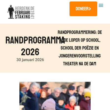
Doneer
Randprogrammering: De
Randprogramma
Rode Loper Op School,
School Der Poëzie En
2026
Jongerenvoorstelling
30 januari 2026
Theater Na De Dam