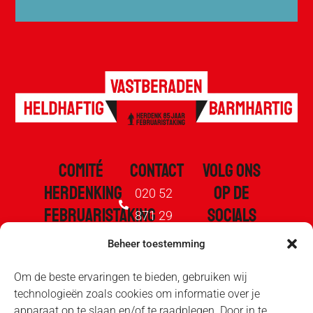
COMITÉ
CONTACT
VOLG ONS
HERDENKING
OP DE
020 52
FEBRUARISTAKING
SOCIALS
871 29
1941
Beheer toestemming
info@februaristaking.nl
De Stad
Kleine
Om de beste ervaringen te bieden, gebruiken wij
Moet
technologieën zoals cookies om informatie over je
Wittenburgerstraat
apparaat op te slaan en/of te raadplegen. Door in te