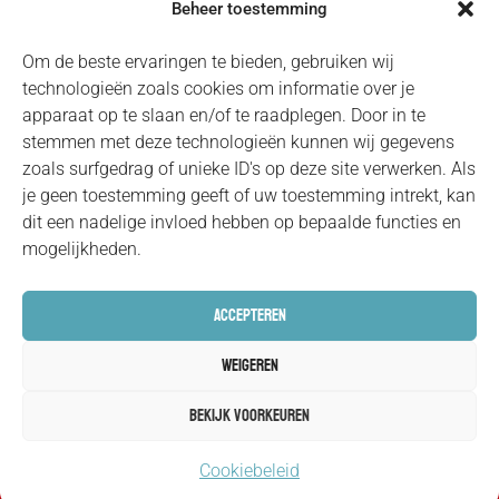
1941
Beheer toestemming
info@februaristaking.nl
De Stad
Kleine
Om de beste ervaringen te bieden, gebruiken wij
Moet
technologieën zoals cookies om informatie over je
Wittenburgerstraat
apparaat op te slaan en/of te raadplegen. Door in te
Plat.nl
1
stemmen met deze technologieën kunnen wij gegevens
1018 LS
Pers
zoals surfgedrag of unieke ID's op deze site verwerken. Als
je geen toestemming geeft of uw toestemming intrekt, kan
Amsterdam
dit een nadelige invloed hebben op bepaalde functies en
mogelijkheden.
Accepteren
Weigeren
Bekijk Voorkeuren
Februaristaking © 2026
Website door De Webcirkel
Cookiebeleid