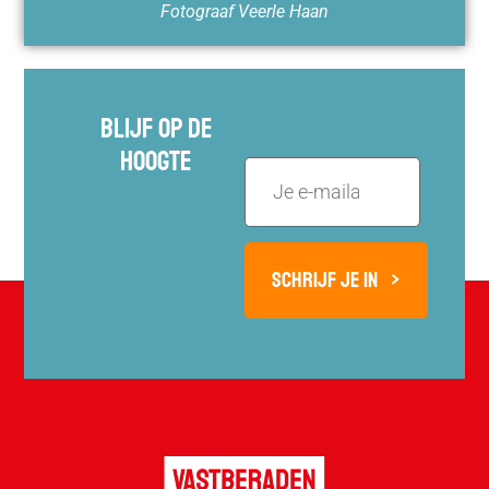
Fotograaf Veerle Haan
Blijf Op De
Hoogte