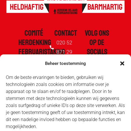
COMITÉ
CONTACT
VOLG ONS
HERDENKING
OP DE
020 52
FEBRUARISTAKING
SOCIALS
871 29
1941
Beheer toestemming
info@februaristaking.nl
De Stad
Kleine
Om de beste ervaringen te bieden, gebruiken wij
Moet
technologieën zoals cookies om informatie over je
Wittenburgerstraat
apparaat op te slaan en/of te raadplegen. Door in te
Plat.nl
1
stemmen met deze technologieën kunnen wij gegevens
1018 LS
zoals surfgedrag of unieke ID's op deze site verwerken. Als
Pers
je geen toestemming geeft of uw toestemming intrekt, kan
Amsterdam
dit een nadelige invloed hebben op bepaalde functies en
mogelijkheden.