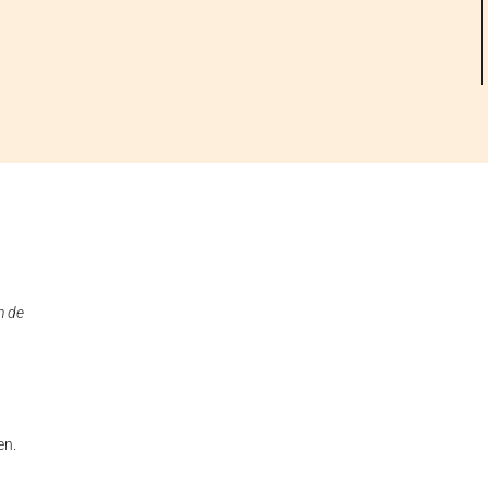
n de
en.