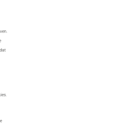
ven.
e
 dat
ies.
te